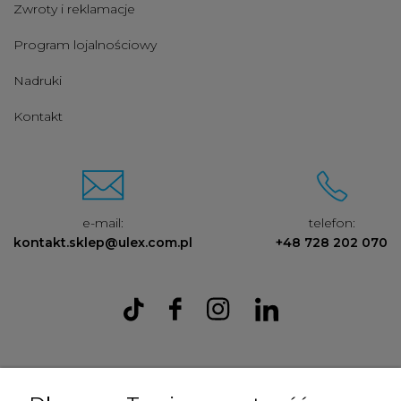
Zwroty i reklamacje
Program lojalnościowy
Nadruki
Kontakt
e-mail:
telefon:
kontakt.sklep@ulex.com.pl
+48 728 202 070
Ulex Sp. z O.O. , ul. T.T. Jeża 15, 43-300 Bielsko Biała, woj. śląskie,
tel:
728202070
, mail:
kontakt.sklep@ulex.com.pl
, NIP: