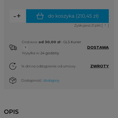
-
+
do koszyka (
210,45 zł
)
Zyskujesz
21
pkt [
?
]
Dostawa:
od 30,00 zł
- GLS Kurier
DOSTAWA
Cena nie zawiera ewentualnych kosztów płatności
Wysyłka w:
24 godziny
ZWROTY
14 dni na odstąpienie od umowy
Dostępność:
dostępny
OPIS