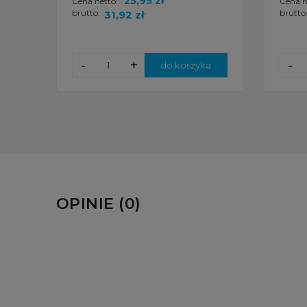
25,95 zł
Cena netto:
Cena n
brutto:
brutto
31,92 zł
-
+
-
do koszyka
OPINIE (0)