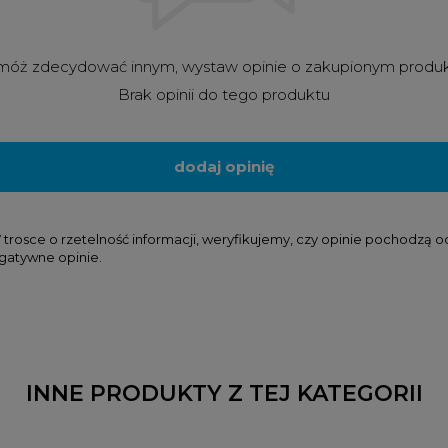
óż zdecydować innym, wystaw opinie o zakupionym produ
Brak opinii do tego produktu
dodaj opinię
osce o rzetelność informacji, weryfikujemy, czy opinie pochodzą od k
gatywne opinie.
INNE PRODUKTY Z TEJ KATEGORII