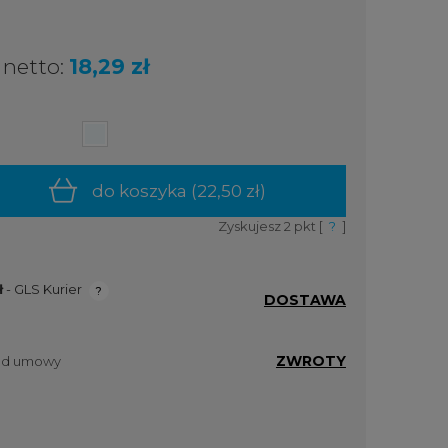
netto:
18,29 zł
do koszyka (
22,50 zł
)
Zyskujesz
2
pkt [
?
]
ł
- GLS Kurier
DOSTAWA
ualnych
ZWROTY
 od umowy