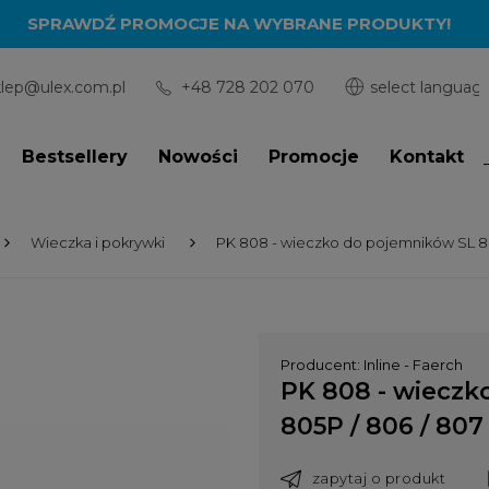
SPRAWDŹ PROMOCJE NA WYBRANE PRODUKTY!
klep@ulex.com.pl
+48 728 202 070
Bestsellery
Nowości
Promocje
Kontakt
Wieczka i pokrywki
PK 808 - wieczko do pojemników SL 805 
Producent:
Inline - Faerch
PK 808 - wieczk
805P / 806 / 807 
zapytaj o produkt