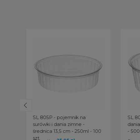
SL 805P - pojemnik na
SL 80
surówki i dania zimne -
dania
średnica 13,5 cm - 250ml - 100
- 500
szt.