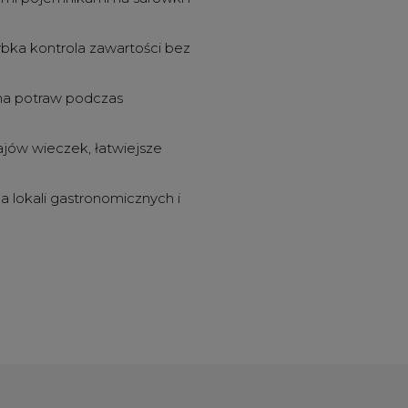
ybka kontrola zawartości bez
ona potraw podczas
jów wieczek, łatwiejsze
a lokali gastronomicznych i