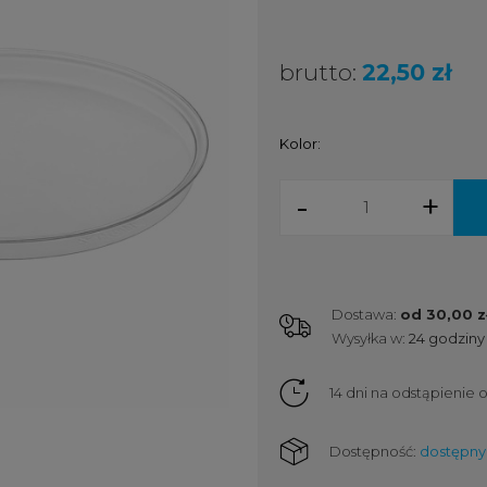
brutto:
22,50 zł
Kolor:
-
+
Dostawa:
od 30,00 z
Wysyłka w:
24 godziny
Cena nie zawiera ewent
kosztów płatności
14 dni na odstąpienie
Dostępność:
dostępny