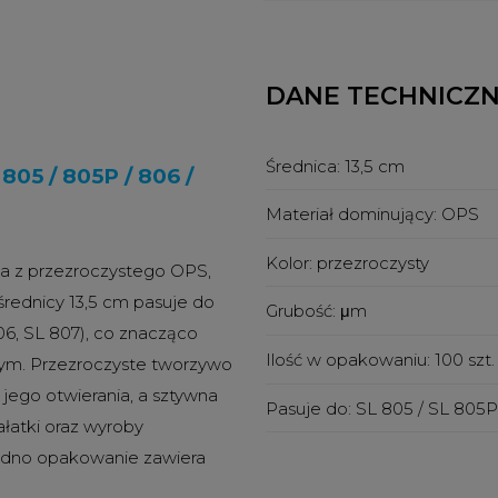
DANE TECHNICZ
Średnica:
13,5 cm
05 / 805P / 806 /
Materiał dominujący:
OPS
Kolor:
przezroczysty
a z przezroczystego OPS,
rednicy 13,5 cm pasuje do
Grubość:
μm
806, SL 807), co znacząco
Ilość w opakowaniu:
100 szt.
znym. Przezroczyste tworzywo
jego otwierania, a sztywna
Pasuje do:
SL 805 / SL 805P
ałatki oraz wyroby
Jedno opakowanie zawiera