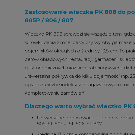
Zastosowanie wieczka PK 808 do po
805P / 806 / 807
Wieczko PK 808 sprawdzi się wszędzie tam, gdzie
surówki, dania zimne, pasty czy wyroby garmaże
pojemników okrągłych o średnicy 13,5 cm. To pra
barów obiadowych, restauracji, garmażerii, sklep
gastronomicznych oraz firm cateringowych i diet
uniwersalna pokrywka do kilku pojemności (np. 25
ogranicza liczbę indeksów magazynowych i minim
kompletowaniu zamówień.
Dlaczego warto wybrać wieczko PK 8
Uniwersalne dopasowanie – jedno wieczko
805, SL 805P, SL 806, SL 807.
Średnica 13,5 cm – kompatybilna z popularn