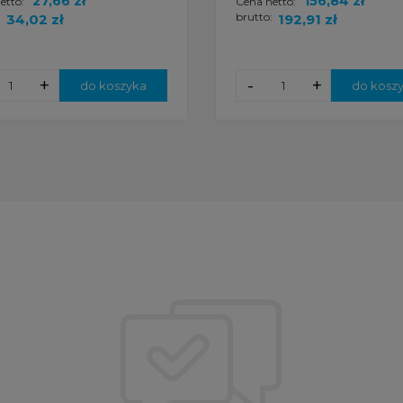
27,66 zł
156,84 zł
etto:
Cena netto:
:
brutto:
34,02 zł
192,91 zł
+
-
+
do koszyka
do kosz