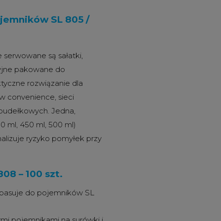
jemników SL 805 /
 serwowane są sałatki,
ryjne pakowane do
ktyczne rozwiązanie dla
ów convenience, sieci
 pudełkowych. Jedna,
0 ml, 450 ml, 500 ml)
alizuje ryzyko pomyłek przy
08 – 100 szt.
 pasuje do pojemników SL
ymi pojemnikami na surówki i