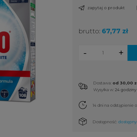
zapytaj o produkt
brutto:
67,77 zł
-
+
Dostawa:
od 30,00 z
Wysyłka w:
24 godziny
Cena nie zawiera ewent
kosztów płatności
14 dni na odstąpienie
Dostępność:
dostępny