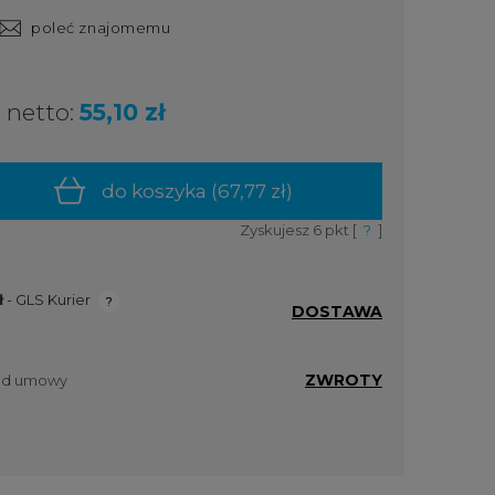
poleć znajomemu
netto:
55,10 zł
do koszyka (
67,77 zł
)
Zyskujesz
6
pkt [
?
]
ł
- GLS Kurier
DOSTAWA
ualnych
ZWROTY
 od umowy