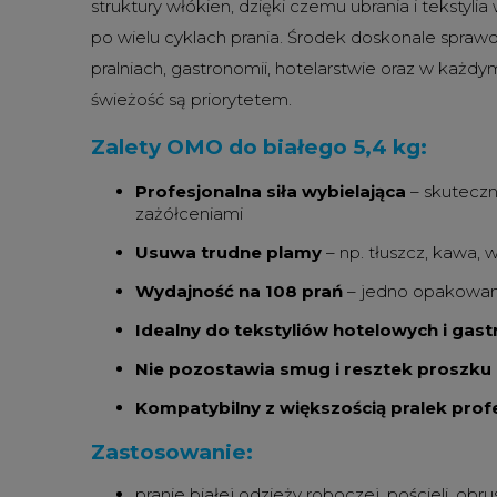
struktury włókien, dzięki czemu ubrania i tekstyl
po wielu cyklach prania. Środek doskonale sprawd
pralniach, gastronomii, hotelarstwie oraz w każdy
świeżość są priorytetem.
Zalety OMO do białego 5,4 kg:
Profesjonalna siła wybielająca
– skuteczn
zażółceniami
Usuwa trudne plamy
– np. tłuszcz, kawa, 
Wydajność na 108 prań
– jedno opakowani
Idealny do tekstyliów hotelowych i gas
Nie pozostawia smug i resztek proszku
Kompatybilny z większością pralek pro
Zastosowanie:
pranie białej odzieży roboczej, pościeli, ob