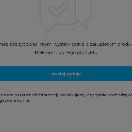
óż zdecydować innym, wystaw opinie o zakupionym produ
Brak opinii do tego produktu
dodaj opinię
osce o rzetelność informacji, weryfikujemy, czy opinie pochodzą od k
gatywne opinie.