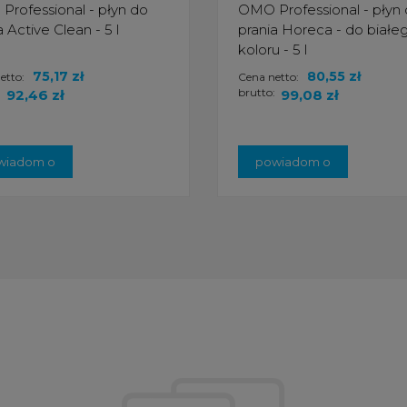
rofessional - płyn do
OMO Professional - płyn
a Active Clean - 5 l
prania Horeca - do białeg
koloru - 5 l
75,17 zł
80,55 zł
etto:
Cena netto:
:
brutto:
92,46 zł
99,08 zł
wiadom o
powiadom o
stępności
dostępności