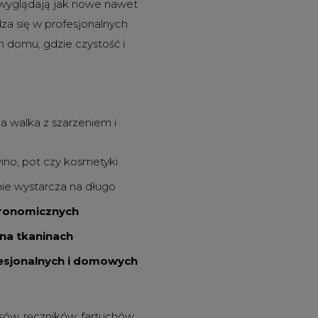
ia wyglądają jak nowe nawet
za się w profesjonalnych
m domu, gdzie czystość i
a walka z szarzeniem i
wino, pot czy kosmetyki
e wystarcza na długo
tronomicznych
 na tkaninach
fesjonalnych i domowych
rusów, ręczników, fartuchów