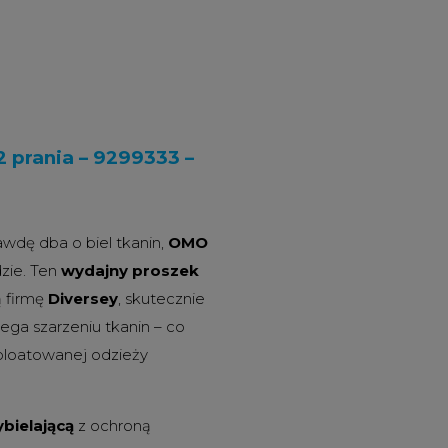
2 prania – 9299333 –
awdę dba o biel tkanin,
OMO
dzie. Ten
wydajny proszek
 firmę
Diversey
, skutecznie
ega szarzeniu tkanin – co
ploatowanej odzieży
ybielającą
z ochroną