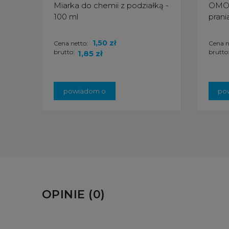
Miarka do chemii z podziałką -
OMO P
100 ml
prani
1,50 zł
Cena netto:
Cena n
brutto:
brutto
1,85 zł
powiadom o
po
dostępności
do
OPINIE (0)