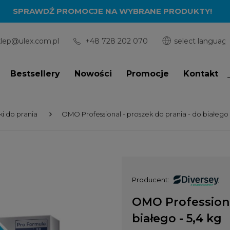
SPRAWDŹ PROMOCJE NA WYBRANE PRODUKTY!
klep@ulex.com.pl
+48 728 202 070
Bestsellery
Nowości
Promocje
Kontakt
ki do prania
OMO Professional - proszek do prania - do białego -
Producent:
OMO Professional
białego - 5,4 kg