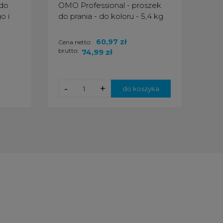
 do
OMO Professional - proszek
Ści
o i
do prania - do koloru - 5,4 kg
Abso
60,97 zł
Cena netto:
Cena
brutto:
brut
74,99 zł
-
+
do koszyka
p
d