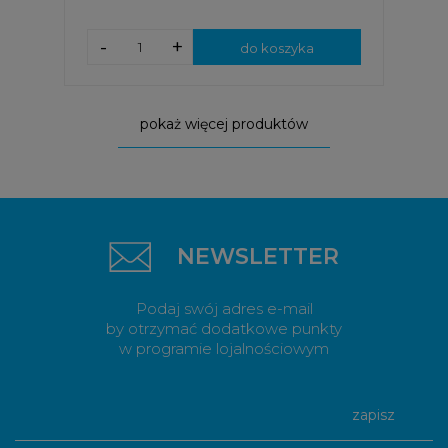
-
+
do koszyka
pokaż więcej produktów
NEWSLETTER
Podaj swój adres e-mail
by otrzymać dodatkowe punkty
w programie lojalnościowym
zapisz