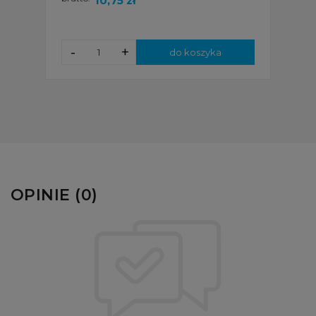
10,75 zł
-
+
do koszyka
OPINIE (0)