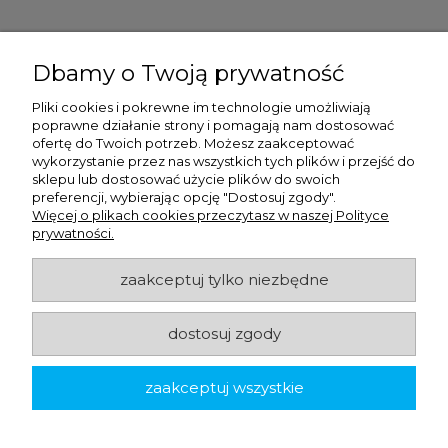
Ulex Sp. z O.O. , ul. T.T. Jeża 15, 43-300 Bielsko Biała, woj. śląskie,
tel:
728202070
, mail:
kontakt.sklep@ulex.com.pl
, NIP:
Dbamy o Twoją prywatność
9372470787
Pliki cookies i pokrewne im technologie umożliwiają
poprawne działanie strony i pomagają nam dostosować
ofertę do Twoich potrzeb. Możesz zaakceptować
wykorzystanie przez nas wszystkich tych plików i przejść do
sklepu lub dostosować użycie plików do swoich
preferencji, wybierając opcję "Dostosuj zgody".
Więcej o plikach cookies przeczytasz w naszej Polityce
prywatności.
zaakceptuj tylko niezbędne
ulex.com.pl © 2026
dostosuj zgody
Made with
by
zaakceptuj wszystkie
pokaż pełną wersję strony