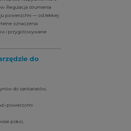
w. Regulacja strumienia
u powierzchni — od lekkiej
ytelne oznaczenia
tów i przygotowywanie
arzędzie do
łynów do sanitariatów,
ad i powierzchni
isie pokoi,