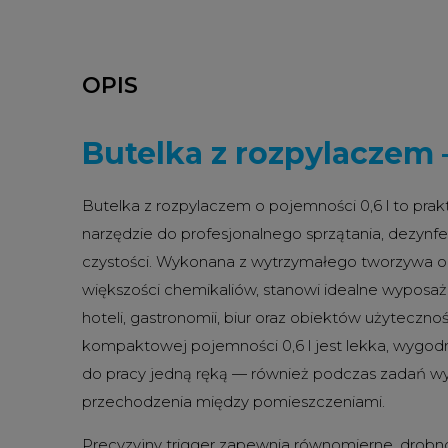
OPIS
Butelka z rozpylaczem –
Butelka z rozpylaczem o pojemności 0,6 l to pra
narzędzie do profesjonalnego sprzątania, dezynfek
czystości. Wykonana z wytrzymałego tworzywa o
większości chemikaliów, stanowi idealne wyposaże
hoteli, gastronomii, biur oraz obiektów użytecznoś
kompaktowej pojemności 0,6 l jest lekka, wygodn
do pracy jedną ręką — również podczas zadań 
przechodzenia między pomieszczeniami.
Precyzyjny trigger zapewnia równomierne, drobnok