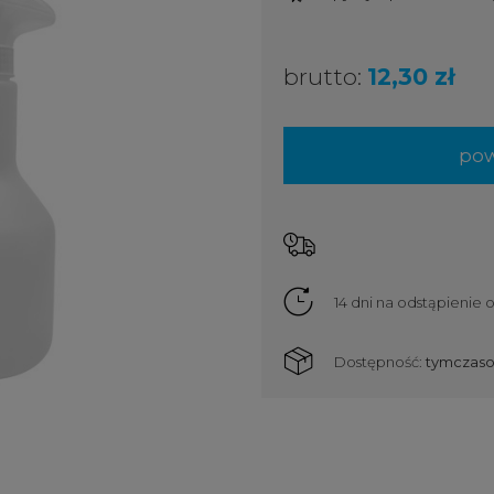
brutto:
12,30 zł
pow
14 dni na odstąpienie
Dostępność:
tymczaso