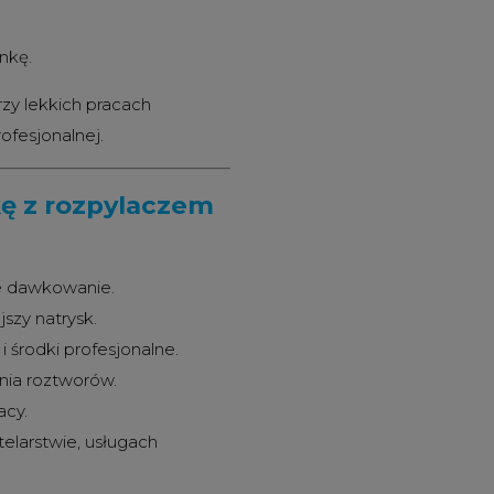
nkę.
rzy lekkich pracach
ofesjonalnej.
ę z rozpylaczem
e dawkowanie.
szy natrysk.
i środki profesjonalne.
nia roztworów.
acy.
elarstwie, usługach