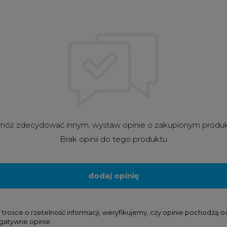
óż zdecydować innym, wystaw opinie o zakupionym produ
Brak opinii do tego produktu
dodaj opinię
osce o rzetelność informacji, weryfikujemy, czy opinie pochodzą od k
gatywne opinie.