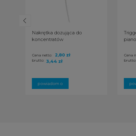
Nakrętka dozująca do
Trigg
koncentratów
pian
2,80 zł
Cena netto:
Cena n
brutto:
brutto
3,44 zł
powiadom o
po
dostępności
do