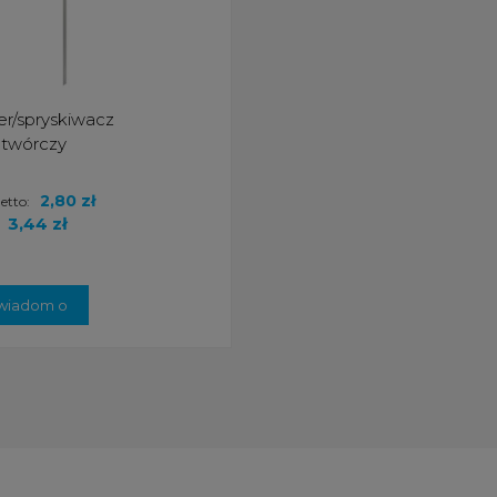
er/spryskiwacz
otwórczy
2,80 zł
etto:
:
3,44 zł
wiadom o
stępności