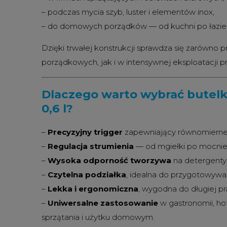
– podczas mycia szyb, luster i elementów inox,
– do domowych porządków — od kuchni po łazie
Dzięki trwałej konstrukcji sprawdza się zarówno p
porządkowych, jak i w intensywnej eksploatacji pr
Dlaczego warto wybrać butelk
0,6 l?
–
Precyzyjny trigger
zapewniający równomiern
–
Regulacja strumienia
— od mgiełki po mocniej
–
Wysoka odporność tworzywa
na detergenty 
–
Czytelna podziałka
, idealna do przygotowywa
–
Lekka i ergonomiczna
, wygodna do długiej pr
–
Uniwersalne zastosowanie
w gastronomii, hot
sprzątania i użytku domowym.