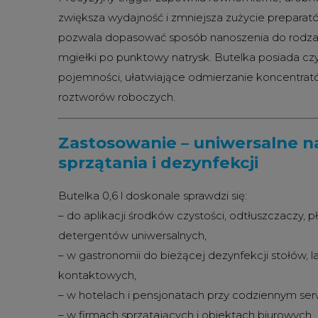
zwiększa wydajność i zmniejsza zużycie preparató
pozwala dopasować sposób nanoszenia do rodzaj
mgiełki po punktowy natrysk. Butelka posiada cz
pojemności, ułatwiające odmierzanie koncentra
roztworów roboczych.
Zastosowanie – uniwersalne n
sprzątania i dezynfekcji
Butelka 0,6 l doskonale sprawdzi się:
– do aplikacji środków czystości, odtłuszczaczy, p
detergentów uniwersalnych,
– w gastronomii do bieżącej dezynfekcji stołów, l
kontaktowych,
– w hotelach i pensjonatach przy codziennym serw
– w firmach sprzątających i obiektach biurowych,