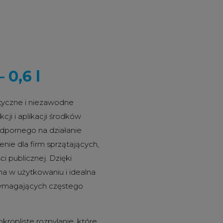
 0,6 l
ktyczne i niezawodne
cji i aplikacji środków
dpornego na działanie
nie dla firm sprzątających,
ci publicznej. Dzięki
a w użytkowaniu i idealna
wymagających częstego
ropliste rozpylanie, które