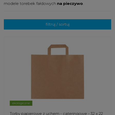
modele torebek fałdowych
na pieczywo
.
filtruj / sortuj
ekologiczne
Torby papierowe z uchem - cateringowe - 32 x 22