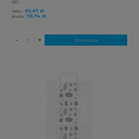
szt.
92,47 zł
netto:
113,74 zł
brutto:
-
+
do koszyka