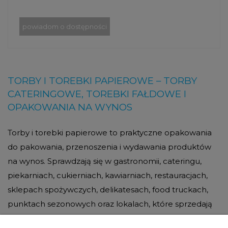
powiadom o dostępności
TORBY I TOREBKI PAPIEROWE – TORBY
CATERINGOWE, TOREBKI FAŁDOWE I
OPAKOWANIA NA WYNOS
Torby i torebki papierowe to praktyczne opakowania
do pakowania, przenoszenia i wydawania produktów
na wynos. Sprawdzają się w gastronomii, cateringu,
piekarniach, cukierniach, kawiarniach, restauracjach,
sklepach spożywczych, delikatesach, food truckach,
punktach sezonowych oraz lokalach, które sprzedają
jedzenie, wypieki lub gotowe zamówienia do odbioru.