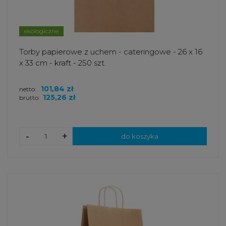
ekologiczne
Torby papierowe z uchem - cateringowe - 26 x 16
x 33 cm - kraft - 250 szt.
101,84 zł
netto:
125,26 zł
brutto:
-
+
do koszyka