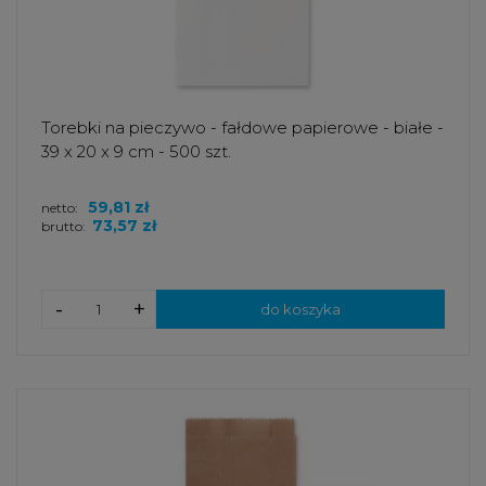
Torebki na pieczywo - fałdowe papierowe - białe -
39 x 20 x 9 cm - 500 szt.
59,81 zł
netto:
73,57 zł
brutto:
-
+
do koszyka