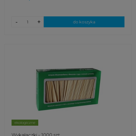
-
+
do koszyka
ekologiczne
Wykałaczki - 1000 szt.