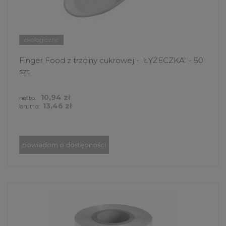
ekologiczne
Finger Food z trzciny cukrowej - "ŁYŻECZKA" - 50
szt.
10,94 zł
netto:
13,46 zł
brutto:
powiadom o dostępności