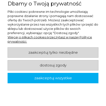
Dbamy o Twoją prywatność
Pliki cookies i pokrewne im technologie umożliwiają
poprawne działanie strony i pomagają nam dostosować
ofertę do Twoich potrzeb. Możesz zaakceptować
wykorzystanie przez nas wszystkich tych plików i przejść do
sklepu lub dostosować użycie plików do swoich
preferencji, wybierając opcję "Dostosuj zgody".
Więcej o plikach cookies przeczytasz w naszej Polityce
prywatności.
zaakceptuj tylko niezbędne
dostosuj zgody
ekologiczne
Kartonik na pączki - czarny - 31 x 22 x 8 cm - 15 szt.
zaakceptuj wszystkie
20,53 zł
netto:
25,25 zł
brutto: