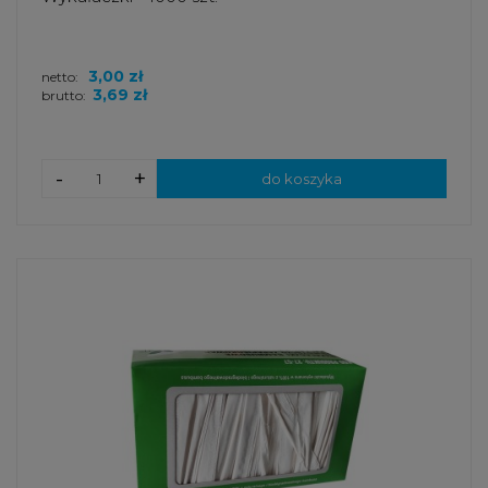
3,00 zł
netto:
3,69 zł
brutto:
-
+
do koszyka