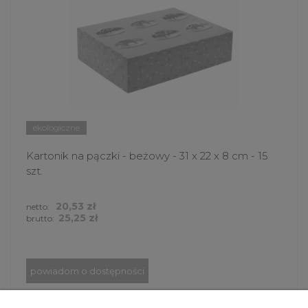
ekologiczne
Kartonik na pączki - beżowy - 31 x 22 x 8 cm - 15
szt.
20,53 zł
netto:
25,25 zł
brutto:
powiadom o dostępności