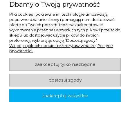
Dbamy o Twoją prywatność
dostawy.
Pliki cookies i pokrewne im technologie umożliwiają
poprawne działanie strony i pomagają nam dostosować
ofertę do Twoich potrzeb. Możesz zaakceptować
wykorzystanie przez nas wszystkich tych plików i przejść do
sklepu lub dostosować użycie plików do swoich
preferencji, wybierając opcję "Dostosuj zgody".
Więcej o plikach cookies przeczytasz w naszej Polityce
prywatności.
KOMENTARZE DO WPISU
zaakceptuj tylko niezbędne
Komentarz:
dostosuj zgody
zaakceptuj wszystkie