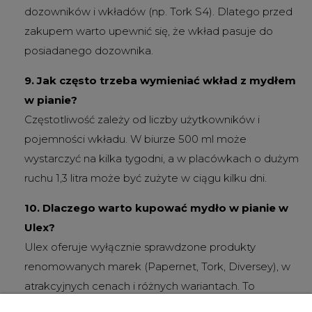
dozowników i wkładów (np. Tork S4). Dlatego przed
zakupem warto upewnić się, że wkład pasuje do
posiadanego dozownika.
9. Jak często trzeba wymieniać wkład z mydłem
w pianie?
Częstotliwość zależy od liczby użytkowników i
pojemności wkładu. W biurze 500 ml może
wystarczyć na kilka tygodni, a w placówkach o dużym
ruchu 1,3 litra może być zużyte w ciągu kilku dni.
10. Dlaczego warto kupować mydło w pianie w
Ulex?
Ulex oferuje wyłącznie sprawdzone produkty
renomowanych marek (Papernet, Tork, Diversey), w
atrakcyjnych cenach i różnych wariantach. To
gwarancja jakości, bezpieczeństwa i szybkiej