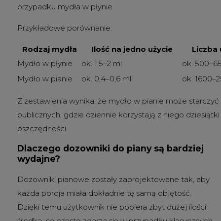
przypadku mydła w płynie.
Przykładowe porównanie:
Rodzaj mydła
Ilość na jedno użycie
Liczba u
Mydło w płynie
ok. 1,5–2 ml
ok. 500–6
Mydło w pianie
ok. 0,4–0,6 ml
ok. 1600–
Z zestawienia wynika, że mydło w pianie może starczyć 
publicznych, gdzie dziennie korzystają z niego dziesiątki 
oszczędności.
Dlaczego dozowniki do piany są bardziej
wydajne?
Dozowniki pianowe zostały zaprojektowane tak, aby
każda porcja miała dokładnie tę samą objętość.
Dzięki temu użytkownik nie pobiera zbyt dużej ilości
środka, co często zdarza się w przypadku klasycznych