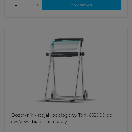
-
+
do koszyka
Dozownik - stojak podłogowy Tork 652000 do
czyściw - biało-turkusowy