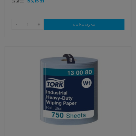
153,15 zł
brutto:
-
+
do koszyka