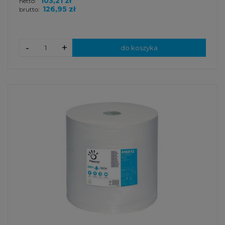
103,21 zł
netto:
126,95 zł
brutto:
-
+
do koszyka