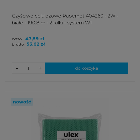
Czyściwo celulozowe Papernet 404260 - 2W -
białe - 190,8 m - 2 rolki - system W1
43,59 zł
netto:
53,62 zł
brutto:
-
+
do koszyka
nowość