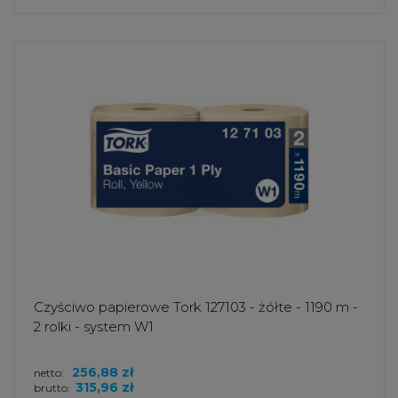
Czyściwo papierowe Tork 127103 - żółte - 1190 m -
2 rolki - system W1
256,88 zł
netto:
315,96 zł
brutto: