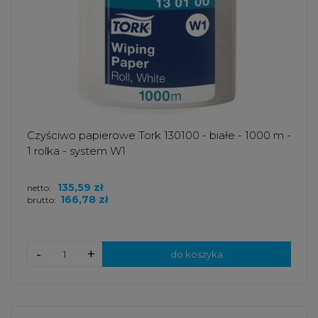
Czyściwo papierowe Tork 130100 - białe - 1000 m -
1 rolka - system W1
135,59 zł
netto:
166,78 zł
brutto:
-
+
do koszyka