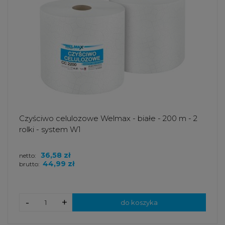
Czyściwo celulozowe Welmax - białe - 200 m - 2
rolki - system W1
36,58 zł
netto:
44,99 zł
brutto:
-
+
do koszyka