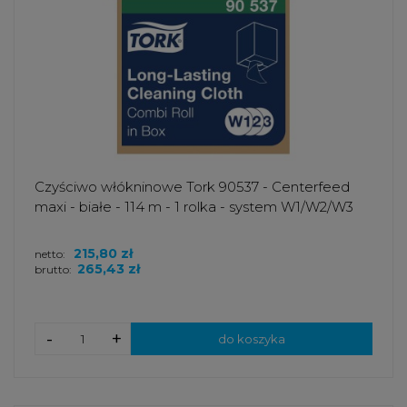
Czyściwo włókninowe Tork 90537 - Centerfeed
maxi - białe - 114 m - 1 rolka - system W1/W2/W3
215,80 zł
netto:
265,43 zł
brutto:
-
+
do koszyka