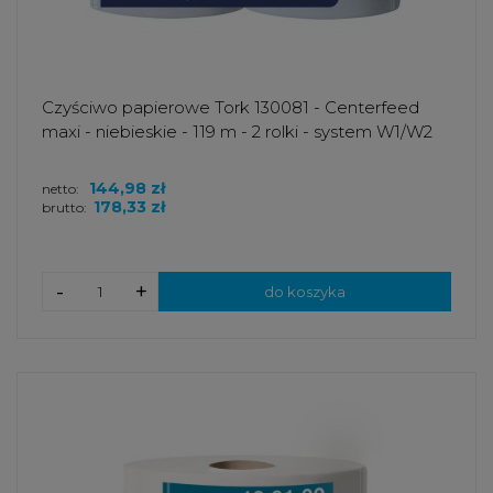
Czyściwo papierowe Tork 130081 - Centerfeed
maxi - niebieskie - 119 m - 2 rolki - system W1/W2
144,98 zł
netto:
178,33 zł
brutto:
-
+
do koszyka