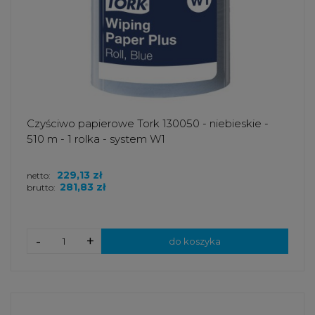
Czyściwo papierowe Tork 130050 - niebieskie -
510 m - 1 rolka - system W1
229,13 zł
netto:
281,83 zł
brutto:
-
+
do koszyka