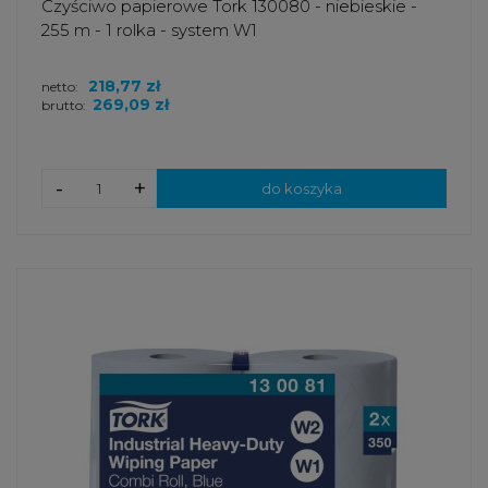
Czyściwo papierowe Tork 130080 - niebieskie -
255 m - 1 rolka - system W1
218,77 zł
netto:
269,09 zł
brutto:
-
+
do koszyka