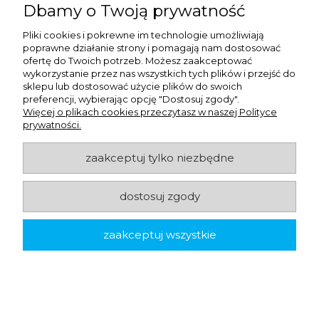
Dbamy o Twoją prywatność
Dozownik - stojak podłogowy Tork 652008 do
Pliki cookies i pokrewne im technologie umożliwiają
czyściw - czarno-czerwony
poprawne działanie strony i pomagają nam dostosować
ofertę do Twoich potrzeb. Możesz zaakceptować
wykorzystanie przez nas wszystkich tych plików i przejść do
745,22 zł
netto:
sklepu lub dostosować użycie plików do swoich
916,62 zł
brutto:
preferencji, wybierając opcję "Dostosuj zgody".
Więcej o plikach cookies przeczytasz w naszej Polityce
prywatności.
-
+
do koszyka
zaakceptuj tylko niezbędne
dostosuj zgody
zaakceptuj wszystkie