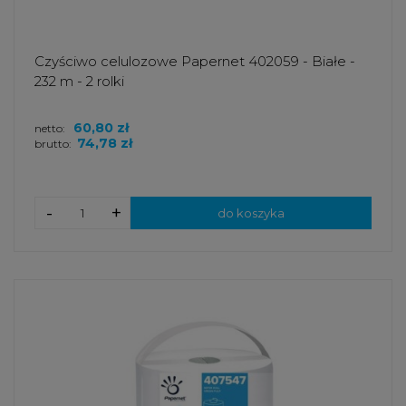
Czyściwo celulozowe Papernet 402059 - Białe -
232 m - 2 rolki
60,80 zł
netto:
74,78 zł
brutto:
-
+
do koszyka