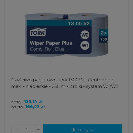
Czyściwo papierowe Tork 130052 - Centerfeed
maxi - niebieskie - 255 m - 2 rolki - system W1/W2
135,14 zł
netto:
166,22 zł
brutto:
-
+
do koszyka