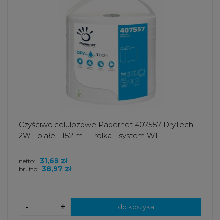
Czyściwo celulozowe Papernet 407557 DryTech -
2W - białe - 152 m - 1 rolka - system W1
31,68 zł
netto:
38,97 zł
brutto:
-
+
do koszyka