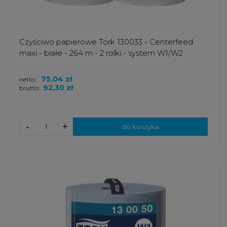
Czyściwo papierowe Tork 130033 - Centerfeed
maxi - białe - 264 m - 2 rolki - system W1/W2
75,04 zł
netto:
92,30 zł
brutto:
-
+
do koszyka