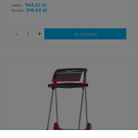
745,22 zł
netto:
916,62 zł
brutto:
-
+
do koszyka