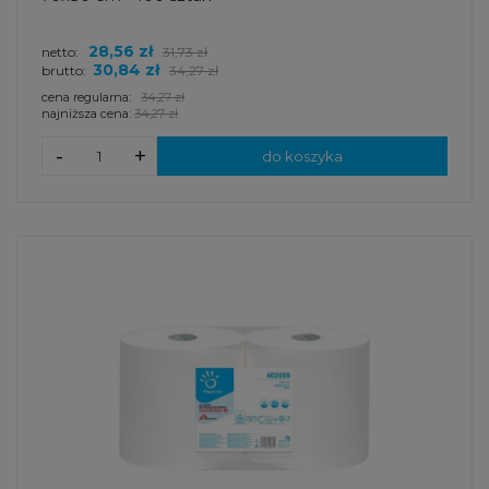
28,56 zł
netto:
31,73 zł
30,84 zł
brutto:
34,27 zł
cena regularna:
34,27 zł
najniższa cena:
34,27 zł
-
+
do koszyka