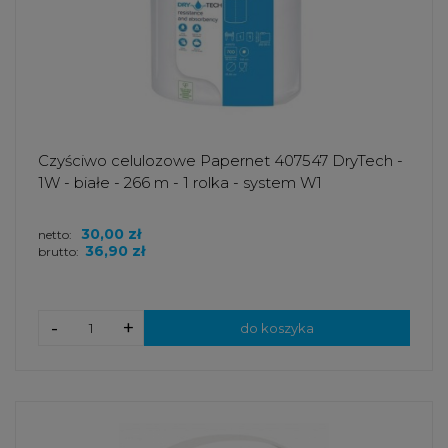
Czyściwo celulozowe Papernet 407547 DryTech -
1W - białe - 266 m - 1 rolka - system W1
30,00 zł
netto:
36,90 zł
brutto:
-
+
do koszyka