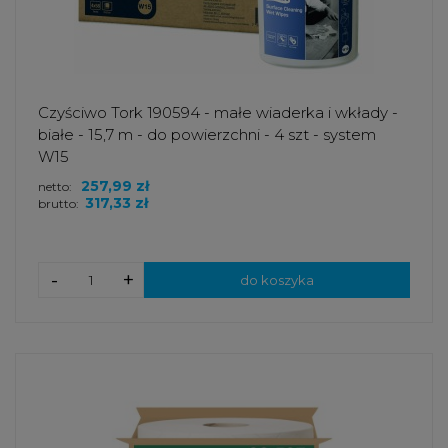
Czyściwo Tork 190594 - małe wiaderka i wkłady -
białe - 15,7 m - do powierzchni - 4 szt - system
W15
257,99 zł
netto:
317,33 zł
brutto:
-
+
do koszyka