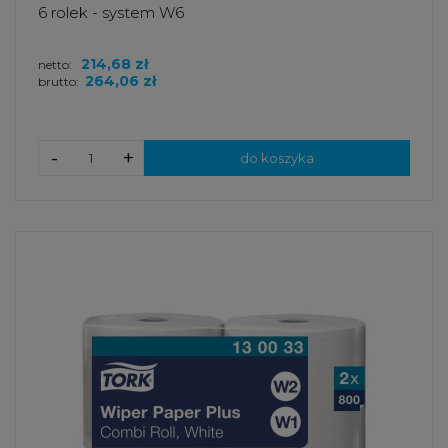
6 rolek - system W6
214,68 zł
netto:
264,06 zł
brutto:
-
+
do koszyka