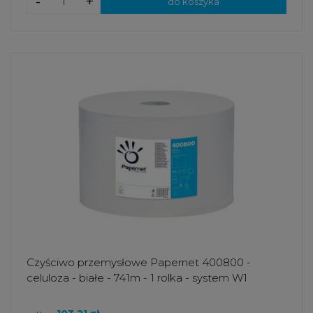
-
+
do koszyka
Czyściwo przemysłowe Papernet 400800 -
celuloza - białe - 741m - 1 rolka - system W1