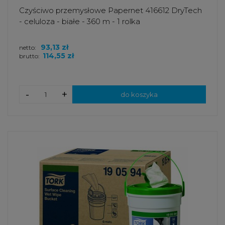
Czyściwo przemysłowe Papernet 416612 DryTech
- celuloza - białe - 360 m - 1 rolka
93,13 zł
netto:
114,55 zł
brutto:
-
+
do koszyka