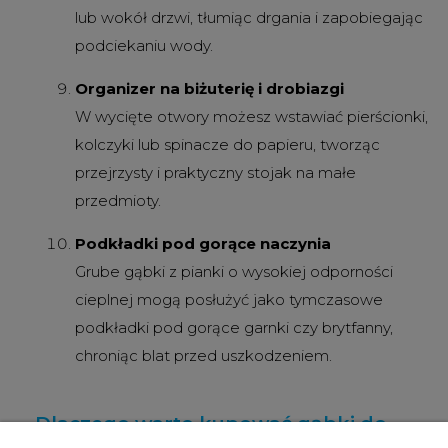
lub wokół drzwi, tłumiąc drgania i zapobiegając
podciekaniu wody.
Organizer na biżuterię i drobiazgi
W wycięte otwory możesz wstawiać pierścionki,
kolczyki lub spinacze do papieru, tworząc
przejrzysty i praktyczny stojak na małe
przedmioty.
Podkładki pod gorące naczynia
Grube gąbki z pianki o wysokiej odporności
cieplnej mogą posłużyć jako tymczasowe
podkładki pod gorące garnki czy brytfanny,
chroniąc blat przed uszkodzeniem.
Dlaczego warto kupować gąbki do