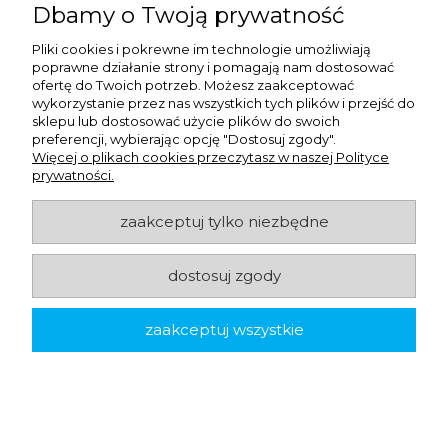
zmywania w Ulex.com.pl
Dbamy o Twoją prywatność
Pliki cookies i pokrewne im technologie umożliwiają
W Ulex.com.pl znajdziesz
gąbki do zmywania
poprawne działanie strony i pomagają nam dostosować
ofertę do Twoich potrzeb. Możesz zaakceptować
dopasowane do każdego zastosowania – od
wykorzystanie przez nas wszystkich tych plików i przejść do
standardowych modeli z warstwą ścierającą, przez
sklepu lub dostosować użycie plików do swoich
preferencji, wybierając opcję "Dostosuj zgody".
delikatne gąbki mikrofibrowe, aż po ekologiczne
Więcej o plikach cookies przeczytasz w naszej Polityce
gąbki celulozowe i antybakteryjne. Nasza oferta
prywatności.
obejmuje wyłącznie produkty spełniające najwyższe
zaakceptuj tylko niezbędne
normy higieny i bezpieczeństwa w kontakcie z
żywnością (atest BPA-free, oznaczenia „food safe”).
dostosuj zgody
Szeroki wybór materiałów i typów
zaakceptuj wszystkie
Bez względu na to, czy potrzebujesz gąbki do
zmywania trudnych zabrudzeń, delikatnych powłok
czy szkła, w Ulex.com.pl szybko odnajdziesz idealny
model. Oferujemy różne rozmiary, grubości i struktury