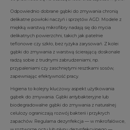
Odpowiednio dobrane gąbki do zmywania chronią
delikatne powłoki naczyń i sprzętów AGD. Modele z
miękką warstwą mikrofibry nadają się do mycia
delikatnych powierzchni, takich jak patelnie
teflonowe czy szkło, bez ryzyka zarysowań. Z kolei
gąbki do zmywania z warstwą ścierającą doskonale
radzą sobie z trudnymi zabrudzeniami, np.
przypaleniami czy zaschniętymi resztkami sosów,
zapewniając efektywność pracy.
Higiena to kolejny kluczowy aspekt użytkowania
gąbek do zmywania. Gąbki antybakteryjne lub
biodegradowalne gąbki do zmywania z naturalnej
celulozy ograniczają rozwój bakterii i przykrych
zapachów. Regularna dezynfekcja — w mikrofalówce,
w roztworze octu lub płynu dezynfekcyjnego —