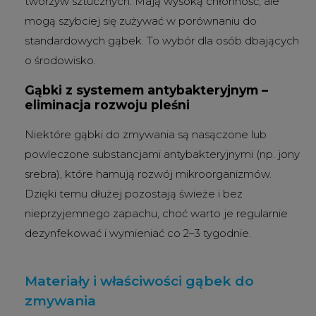
tworzyw sztucznych. Mają wysoką chłonność, ale
mogą szybciej się zużywać w porównaniu do
standardowych gąbek. To wybór dla osób dbających
o środowisko.
Gąbki z systemem antybakteryjnym –
eliminacja rozwoju pleśni
Niektóre gąbki do zmywania są nasączone lub
powleczone substancjami antybakteryjnymi (np. jony
srebra), które hamują rozwój mikroorganizmów.
Dzięki temu dłużej pozostają świeże i bez
nieprzyjemnego zapachu, choć warto je regularnie
dezynfekować i wymieniać co 2–3 tygodnie.
Materiały i właściwości gąbek do
zmywania