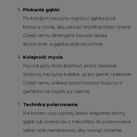
Płukanie gąbki
Po każdym naczyniu wypłucz gąbkę pod
bieżącą wodą, aby usunąć resztki potraw i pianę.
Dzięki temu detergent zawsze działa
skutecznie, a gąbka szybciej schnie.
Kolejność mycia
Myj od góry stołu (blatów), przez zastawę
stołową, naczynia ludzkie, aż po garnki i patelnie.
Dzięki temu unikasz przenoszenia tłuszczu z
garnków na czyste już talerze.
Technika polerowania
Na koniec użyj czystej, lekko wilgotnej strony
gąbki lub ściereczki z mikrofibry do polerowania
szkła i stali nierdzewnej, aby usunąć ostatnie