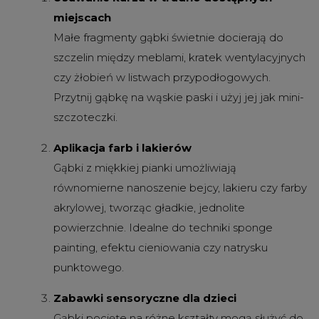
miejscach
Małe fragmenty gąbki świetnie docierają do
szczelin między meblami, kratek wentylacyjnych
czy żłobień w listwach przypodłogowych.
Przytnij gąbkę na wąskie paski i użyj jej jak mini-
szczoteczki.
Aplikacja farb i lakierów
Gąbki z miękkiej pianki umożliwiają
równomierne nanoszenie bejcy, lakieru czy farby
akrylowej, tworząc gładkie, jednolite
powierzchnie. Idealne do techniki sponge
painting, efektu cieniowania czy natrysku
punktowego.
Zabawki sensoryczne dla dzieci
Gąbki pocięte na różne kształty mogą służyć do