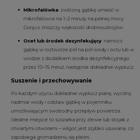
Mikrofalówka
: zwilżoną gąbkę umieść w
mikrofalówce na 1–2 minuty na pełnej mocy.
Gorąco zniszczy większość drobnoustrojów.
Ocet lub środek dezynfekujący
: namocz
gąbkę w roztworze pół na pół wody i octu lub w
wodzie z dodatkiem środka dezynfekcyjnego
przez 10–15 minut, następnie dokładnie wypłucz.
Suszenie i przechowywanie
Po każdym użyciu dokładnie wypłucz pianę, wyciśnij
nadmiar wody i odstaw gąbkę w pojemniku
umożliwiającym swobodny przepływ powietrza.
Idealne miejsce to suszarka przy zlewie lub stojak z
otwartymi otworami – wilgoć jest szybko usuwana, co
zapobiega gromadzeniu się pleśni.