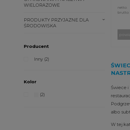
WIELORAZOWE
netto:
brutto:
PRODUKTY PRZYJAZNE DLA
ŚRODOWISKA
powi
Producent
Inny
(2)
ŚWIEC
NAST
Kolor
Świece i 
(2)
restaura
Podgrzew
albo subt
W tej ka