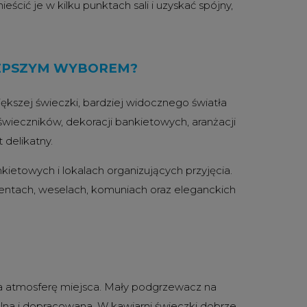
ścić je w kilku punktach sali i uzyskać spójny,
LEPSZYM WYBOREM?
ększej świeczki, bardziej widocznego światła
wieczników, dekoracji bankietowych, aranżacji
 delikatny.
kietowych i lokalach organizujących przyjęcia.
ventach, weselach, komuniach oraz eleganckich
na atmosferę miejsca. Mały podgrzewacz na
tulna i dopracowana. W kawiarni świeczki dobrze