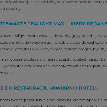
e przy większej liczbie stolików, ponieważ można łatwo rozmie
ekt świetlny.
ZEWACZE TEALIGHT MAXI – KIEDY BĘDĄ 
acze tealight maxi sprawdzą się wtedy, gdy potrzebujesz wi
ższego efektu dekoracyjnego. To dobry wybór do większych ś
ufetów i przestrzeni, w których mały tealight mógłby być zbyt
y maxi dobrze wyglądają w restauracjach, hotelach, salach ban
 wykorzystać przy kolacjach, romantycznych aranżacjach, e
h stołu.
E DO RESTAURACJI, KAWIARNI I HOTELU
nomii świece pełnią funkcję dekoracyjną, ale też wpływają 
może sprawić, że kolacja będzie odbierana jako bardziej przy