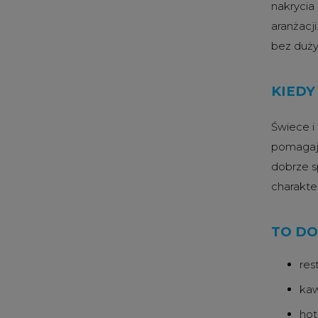
nakrycia 
aranżacji
bez duży
KIEDY
Świece i
pomagają
dobrze s
charakte
TO DO
res
kaw
hot