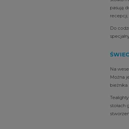
pasują d
recepcji,
Do codzi
specjaln
ŚWIEC
Na wesel
Można je
bieżnika.
Tealight
stołach g
stworzen