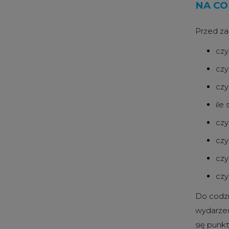
NA CO
Przed z
czy
czy
czy
ile
czy
czy
czy
czy
Do codzi
wydarzeń
się punkt