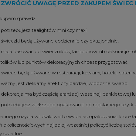
 ZWRÓCIĆ UWAGĘ PRZED ZAKUPEM ŚWIEC 
akupem sprawdź:
 potrzebujesz tealightów mini czy maxi,
 świeczki będą używane codziennie czy okazjonalnie,
 mają pasować do świeczników, lampionów lub dekoracji stoł
 stolików lub punktów dekoracyjnych chcesz przygotować,
 świece będą używane w restauracji, kawiarni, hotelu, cateri
 ważny jest delikatny efekt czy bardziej widoczne światło,
 dekoracja ma być częścią aranżacji weselnej, bankietowej l
 potrzebujesz większego opakowania do regularnego użytku
ennego użycia w lokalu warto wybierać opakowania, które 
 okolicznościowych najlepiej wcześniej policzyć liczbę stołó
y świetlne.