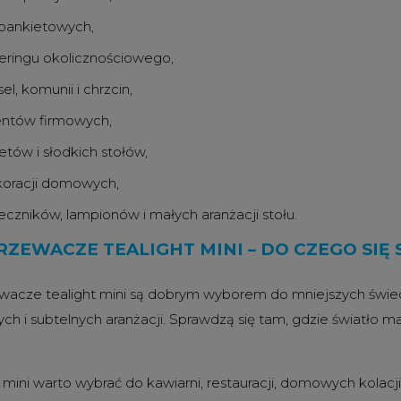
 bankietowych,
eringu okolicznościowego,
el, komunii i chrzcin,
ntów firmowych,
etów i słodkich stołów,
oracji domowych,
eczników, lampionów i małych aranżacji stołu.
ZEWACZE TEALIGHT MINI – DO CZEGO SIĘ
acze tealight mini są dobrym wyborem do mniejszych świecz
ch i subtelnych aranżacji. Sprawdzą się tam, gdzie światło m
y mini warto wybrać do kawiarni, restauracji, domowych kolacj