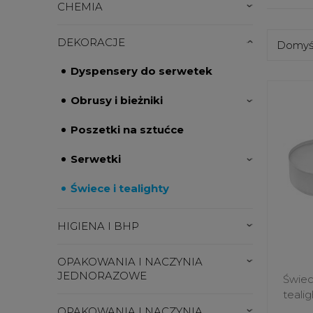
CHEMIA
DEKORACJE
Dyspensery do serwetek
Obrusy i bieżniki
Poszetki na sztućce
Serwetki
Świece i tealighty
HIGIENA I BHP
OPAKOWANIA I NACZYNIA
JEDNORAZOWE
Świec
tealig
OPAKOWANIA I NACZYNIA