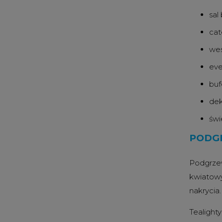
sal
cat
wes
eve
buf
dek
świ
PODGR
Podgrzew
kwiatowy
nakrycia.
Tealight