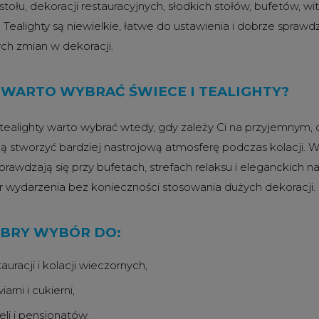
stołu, dekoracji restauracyjnych, słodkich stołów, bufetów, w
. Tealighty są niewielkie, łatwe do ustawienia i dobrze spraw
ch zmian w dekoracji.
 WARTO WYBRAĆ ŚWIECE I TEALIGHTY?
 tealighty warto wybrać wtedy, gdy zależy Ci na przyjemnym, c
 stworzyć bardziej nastrojową atmosferę podczas kolacji. W 
prawdzają się przy bufetach, strefach relaksu i eleganckich n
r wydarzenia bez konieczności stosowania dużych dekoracji.
BRY WYBÓR DO:
tauracji i kolacji wieczornych,
iarni i cukierni,
eli i pensjonatów,