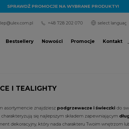
SPRAWDŹ PROMOCJE NA WYBRANE PRODUKTY!
klep@ulex.com.pl
+48 728 202 070
Bestsellery
Nowości
Promocje
Kontakt
CE I TEALIGHTY
 asortymencie znajdziesz
podgrzewacze i świeczki
do sw
 charakteryzują się najlepszym składem zapewniającym
dług
ment dekoracyjny, który nada charakteru Twoim wnętrzom lub 