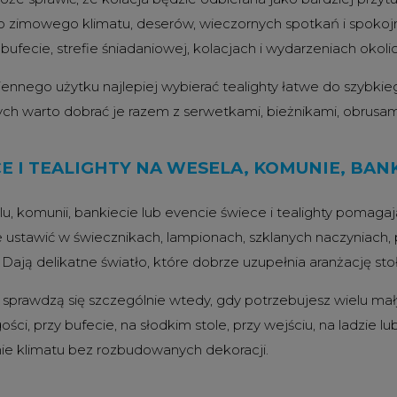
o zimowego klimatu, deserów, wieczornych spotkań i spokojni
 bufecie, strefie śniadaniowej, kolacjach i wydarzeniach okol
ennego użytku najlepiej wybierać tealighty łatwe do szybki
ych warto dobrać je razem z serwetkami, bieżnikami, obrusami 
E I TEALIGHTY NA WESELA, KOMUNIE, BANK
u, komunii, bankiecie lub evencie świece i tealighty pomagaj
 ustawić w świecznikach, lampionach, szklanych naczyniach,
 Dają delikatne światło, które dobrze uzupełnia aranżację sto
y sprawdzą się szczególnie wtedy, gdy potrzebujesz wielu ma
ości, przy bufecie, na słodkim stole, przy wejściu, na ladzie 
ie klimatu bez rozbudowanych dekoracji.