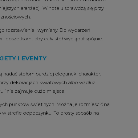
ejszych aranżacji. W hotelu sprawdzą się przy
icznościowych.
ego rozstawienia i wymiany. Do wydarzeń
i poszetkami, aby cały stół wyglądał spójnie.
IETY I EVENTY
ą nadać stołom bardziej elegancki charakter.
 przy dekoracjach kwiatowych albo wzdłuż
łu i nie zajmuje dużo miejsca.
łych punktów świetlnych. Można je rozmieścić na
lub w strefie odpoczynku. To prosty sposób na