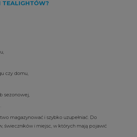
I TEALIGHTÓW?
u,
ngu czy domu,
ub sezonowej,
.
łatwo magazynować i szybko uzupełniać. Do
w, świeczników i miejsc, w których mają pojawić