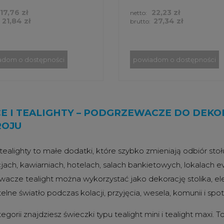
17,76 zł
22,23 zł
netto:
21,84 zł
27,34 zł
brutto:
adom o dostępności
powiadom o dostępności
E I TEALIGHTY – PODGRZEWACZE DO DEKO
ROJU
tealighty to małe dodatki, które szybko zmieniają odbiór stołu
cjach, kawiarniach, hotelach, salach bankietowych, lokalach 
acze tealight można wykorzystać jako dekorację stolika, el
elne światło podczas kolacji, przyjęcia, wesela, komunii i sp
tegorii znajdziesz świeczki typu tealight mini i tealight ma