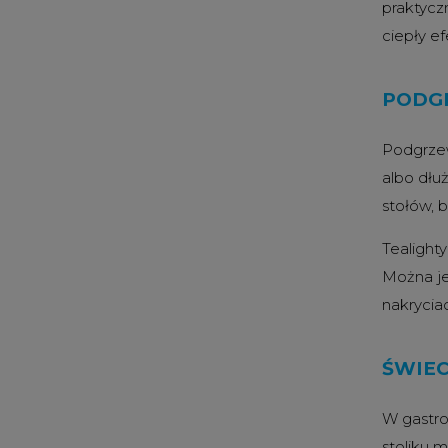
praktyczn
ciepły ef
PODGR
Podgrzew
albo dłu
stołów, b
Tealight
Można je
nakryciac
ŚWIEC
W gastro
stoliku 