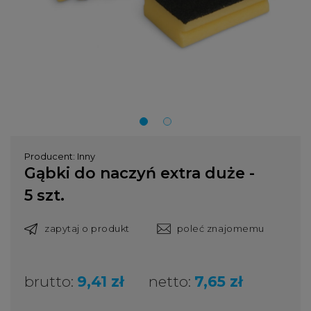
Producent:
Inny
Gąbki do naczyń extra duże -
5 szt.
zapytaj o produkt
poleć znajomemu
brutto:
9,41 zł
netto:
7,65 zł