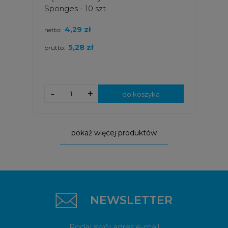
Sponges - 10 szt.
4,29 zł
netto:
5,28 zł
brutto:
-
+
do koszyka
pokaż więcej produktów
NEWSLETTER
Podaj swój adres e-mail