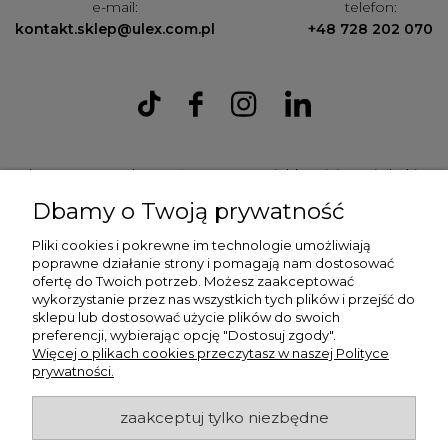
e-mail:
telefon:
kontakt.sklep@ulex.com.pl
+48 728 202 070
Ulex Sp. z O.O. , ul. T.T. Jeża 15, 43-300 Bielsko Biała, woj. śląskie,
tel:
728202070
, mail:
kontakt.sklep@ulex.com.pl
, NIP:
Dbamy o Twoją prywatność
9372470787
Pliki cookies i pokrewne im technologie umożliwiają
poprawne działanie strony i pomagają nam dostosować
ofertę do Twoich potrzeb. Możesz zaakceptować
wykorzystanie przez nas wszystkich tych plików i przejść do
sklepu lub dostosować użycie plików do swoich
preferencji, wybierając opcję "Dostosuj zgody".
Więcej o plikach cookies przeczytasz w naszej Polityce
prywatności.
ulex.com.pl © 2026
zaakceptuj tylko niezbędne