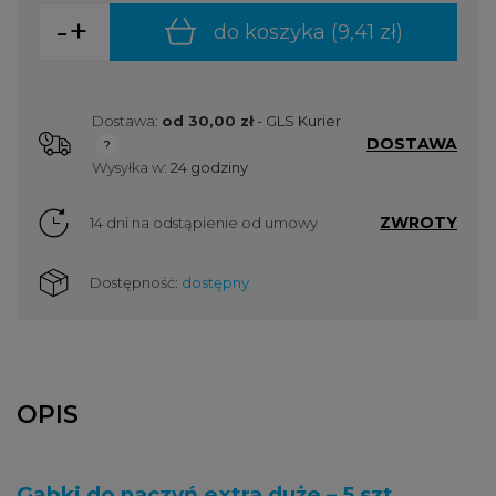
-
+
do koszyka (
9,41 zł
)
Dostawa:
od 30,00 zł
- GLS Kurier
DOSTAWA
Cena nie zawiera ewentualnych kosztów płatności
Wysyłka w:
24 godziny
ZWROTY
14 dni na odstąpienie od umowy
Dostępność:
dostępny
OPIS
Gąbki do naczyń extra duże – 5 szt.