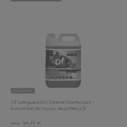
Koncentrat
Cif Safeguard 2in1 Cleaner Disinfectant -
koncentrat do mycia i dezynfekcji 5l
94,39 zł
netto: