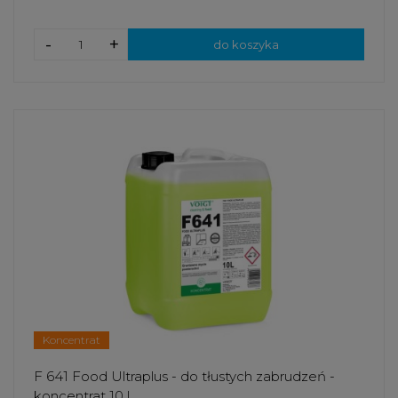
-
+
do koszyka
Koncentrat
F 641 Food Ultraplus - do tłustych zabrudzeń -
koncentrat 10 l