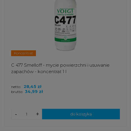
Koncentrat
C 477 Smelloff - mycie powierzchni i usuwanie
zapachów - koncentrat 1 l
28,45 zł
netto:
34,99 zł
brutto:
-
+
do koszyka