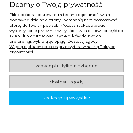
CIF Safeguard 2in1 Cleaner Disinfectant - środek
Dbamy o Twoją prywatność
do czyszczenia i dezynfekcji 750 ml
Pliki cookies i pokrewne im technologie umożliwiają
poprawne działanie strony i pomagają nam dostosować
25,10 zł
netto:
ofertę do Twoich potrzeb. Możesz zaakceptować
30,87 zł
brutto:
wykorzystanie przez nas wszystkich tych plików i przejść do
sklepu lub dostosować użycie plików do swoich
preferencji, wybierając opcję "Dostosuj zgody".
Więcej o plikach cookies przeczytasz w naszej Polityce
powiadom o dostępności
prywatności.
zaakceptuj tylko niezbędne
dostosuj zgody
zaakceptuj wszystkie