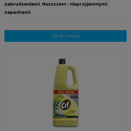
zabrudzeniami
,
tłuszczem
i
nieprzyjemnymi
zapachami
.
filtruj / sortuj