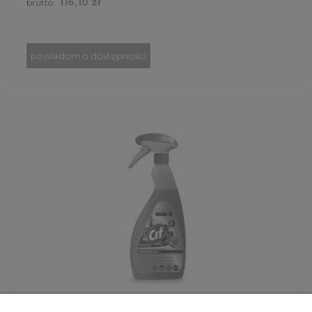
116,10 zł
brutto:
powiadom o dostępności