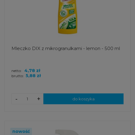
Mleczko DIX z mikrogranulkami - lemon - 500 ml
4,78 zł
netto:
5,88 zł
brutto:
-
+
do koszyka
nowość