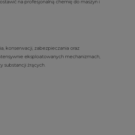
postawić na profesjonalną chemię do maszyn i
a, konserwacji, zabezpieczania oraz
o intensywnie eksploatowanych mechanizmach,
y substancji żrących.