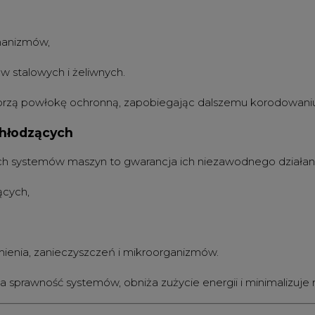
hanizmów,
 stalowych i żeliwnych.
tworzą powłokę ochronną, zapobiegając dalszemu korodowani
chłodzących
h systemów maszyn to gwarancja ich niezawodnego działania.
ących,
mienia, zanieczyszczeń i mikroorganizmów.
sprawność systemów, obniża zużycie energii i minimalizuje r