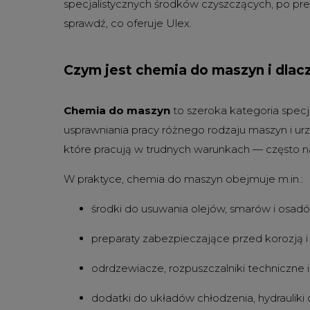
specjalistycznych środków czyszczących, po pre
sprawdź, co oferuje Ulex.
Czym jest chemia do maszyn i dla
Chemia do maszyn
to szeroka kategoria specj
usprawniania pracy różnego rodzaju maszyn i u
które pracują w trudnych warunkach — często nar
W praktyce, chemia do maszyn obejmuje m.in.:
środki do usuwania olejów, smarów i osa
preparaty zabezpieczające przed korozją
odrdzewiacze, rozpuszczalniki techniczne i
dodatki do układów chłodzenia, hydrauliki c